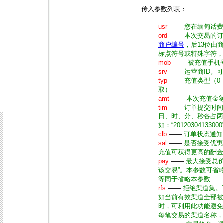
传入参数列表：
usr
——
您在缅甸话费
ord
——
本次交易的订
商户编号
，后13位由
标点符号或特殊字符，
mob
——
被充值手机
srv
——
运营商ID。
typ
——
充值类型（0
取）
amt
——
本次充值金
tim
——
订单提交时间。
日、时、分、秒各占两
如：“2012030413
clb
——
订单状态通知
sal
——
是否接受优惠充
充值可获得更高的酬金
pay
——
最大接受总
该交易”。本参数可省
等同于省略本参数
rfs
——
拒绝渠道集。
如当前有效渠道全部被
时，可利用此功能避免
每笔交易的渠道名称，