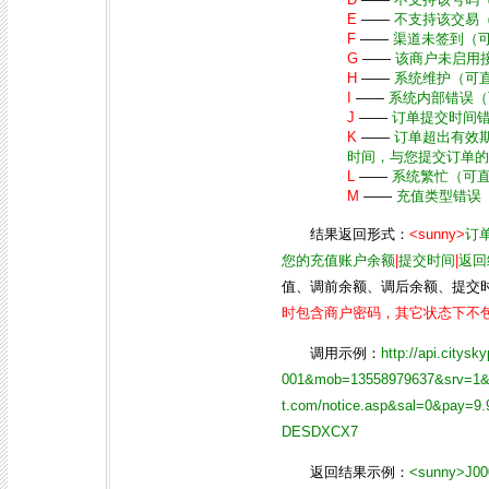
E
——
不支持该交易
F
——
渠道未签到（
G
——
该商户未启用
H
——
系统维护（可
I
——
系统内部错误（
J
——
订单提交时间
K
——
订单超出有效
时间，与您提交订单的
L
——
系统繁忙（可
M
——
充值类型错误
结果返回形式：
<sunny>
订
您的充值账户余额
|
提交时间
|
返回
值、调前余额、调后余额、提交
时包含商户密码，其它状态下不
调用示例：
http://api.city
001&mob=13558979637&srv=1&t
t.com/notice.asp&sal=0&pay=
DESDXCX7
返回结果示例：
<sunny>J000