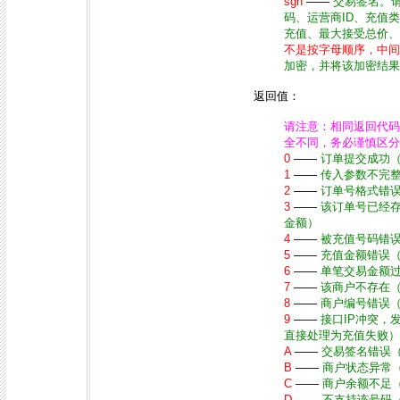
sgn
——
交易签名。
码、运营商ID、充值
充值、最大接受总价、
不是按字母顺序，中间
加密，并将该加密结果
返回值：
请注意：相同返回代码
全不同，务必谨慎区分
0
——
订单提交成功
1
——
传入参数不完
2
——
订单号格式错
3
——
该订单号已经
金额）
4
——
被充值号码错
5
——
充值金额错误
6
——
单笔交易金额
7
——
该商户不存在
8
——
商户编号错误
9
——
接口IP冲突，
直接处理为充值失败）
A
——
交易签名错误
B
——
商户状态异常
C
——
商户余额不足
D
——
不支持该号码