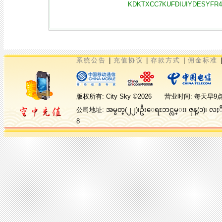
KDKTXCC7KUFDIUIYDESYFR45
系统公告
|
充值协议
|
存款方式
|
佣金标准
版权所有: City Sky ©2026 营业时间:
公司地址: အမွတ္(၂၂)၊ဦးေရႊဘင္လမ္း၊ ဇုန္(၁)၊ လ
8