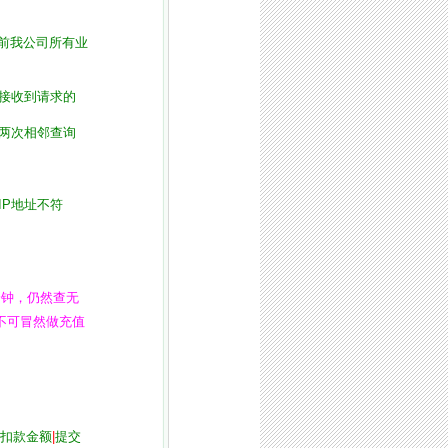
前我公司所有业
接收到请求的
两次相邻查询
IP地址不符
分钟，仍然查无
不可冒然做充值
扣款金额
|
提交