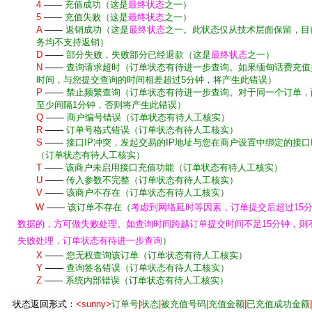
4
——
充值成功（这是
最终状态
之一）
5
——
充值失败（这是
最终状态
之一）
A
——
返销成功（这是
最终状态
之一。此状态仅从技术层面保留，目
务均不支持返销）
D
——
部分失败，失败部分已经退款（这是
最终状态
之一）
N
——
查询请求超时（订单状态有待进一步查询。如果缅甸话费充值
时间，与您提交查询的时间相差超过5分钟，将产生此错误）
P
——
禁止频繁查询（订单状态有待进一步查询。对于同一个订单，
至少间隔1分钟，否则将产生此错误）
Q
——
商户编号错误（订单状态有待人工核实）
R
——
订单号格式错误（订单状态有待人工核实）
S
——
接口IP冲突，发起交易的IP地址与您在商户设置中绑定的接口
（订单状态有待人工核实）
T
——
该商户未启用接口充值功能（订单状态有待人工核实）
U
——
传入参数不完整（订单状态有待人工核实）
V
——
该商户不存在（订单状态有待人工核实）
W
——
该订单不存在（
考虑到网络延时等因素，订单提交后超过15
数据的，方可做失败处理。如查询时间跨越订单提交时间不足15分钟，则
失败处理，订单状态有待进一步查询
）
X
——
您无权查询该订单（订单状态有待人工核实）
Y
——
查询签名错误（订单状态有待人工核实）
Z
——
系统内部错误（订单状态有待人工核实）
状态返回形式：
<sunny>
订单号
|
状态
|
被充值号码
|
充值金额
|
已充值成功金额
|