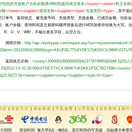
时间
|
您的充值账户当前余额
|
查询时间
|
返回状态签名
</sunny><owner>
机主名称
|
余额
</owner><supplier>
渠道名称
</supplier><type>
充值类型
</type>
，其中返
把订单号、返回状态、被充值号码、充值类型、充值金额、已成功金额、扣款金
间、账户余额、查询时间及交易密码顺序拼接后进行MD5加密并转换为大写。当
P、R、U、V、W时，不输出签名字段，以空占位。
调用示例：
http://api.cityskypay.com/inquire.asp?usr=myusername&ord=
03&tim=20120304133000&sgn=KKUFDC7TIUIYDES7UKDXCXJ8MKVGTU7
返回状态示例：
<sunny>J000001000000003|4|13778748956|50|48.5|2012-3-
.33|2012-3-5 01:30:00|IUIYDESTXCXJ8MK7UKDKKUFDC76GY89K</sunn
|23.56|73.56</owner><supplier>sunny</supplier><type>0</type>
协议
|
存款方式
|
佣金标准
|
手机缴费
|
Ｑ币充值
|
业务查询
|
操作
 Sky ©2026 营业时间: 每天早9点～晚9点，其它时间仍可充值，但如遇卡单