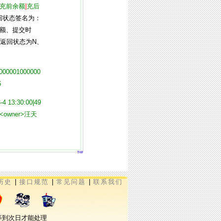
充前余额
|
充后
回状态签名为：
额、提交时
返回状态为N、
J000001000000
6
4 13:30:00|49
y><owner>汪天
历史
|
接口规范
|
常见问题
|
联系我们
需等到次日才能处理