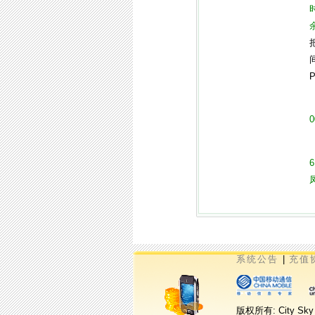
0
6
凤
系统公告
|
充值
版权所有: City