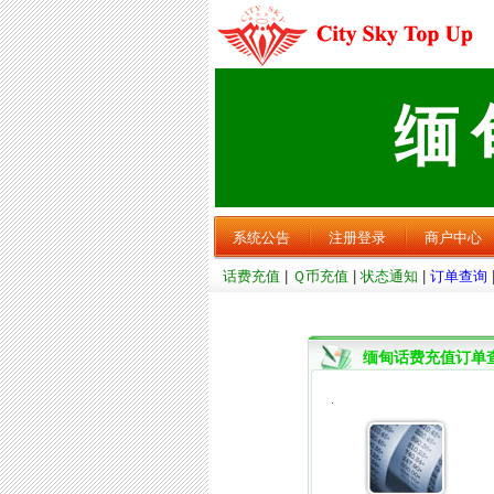
缅
系统公告
注册登录
商户中心
话费充值
|
Ｑ币充值
|
状态通知
|
订单查询
缅甸话费充值订单