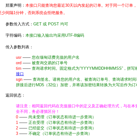
郑重声明：
本接口只能查询您最近30天以内发起的订单。对于同一个订单
至少间隔1分钟，否则系统会拒绝服务。
参数传入方式：
GET 或 POST 均可
字符编码：
本接口输入输出均采用UTF-8编码
传入参数列表：
usr
——
您在缅甸话费充值的用户名
ord
——
被查询交易的订单号
tim
——
查询请求时间。固定格式为“YYYYMMDDHHMMSS”，拼写
接口
sgn
——
查询签名。请将您的用户名、被查询订单号、查询请求时间
拼接后进行MD5（32位）加密，并将该加密结果转换为大写后作为订
返回状态：
请注意：相同返回代码在充值接口中的定义及正确处理方式，与在本
全不同，务必谨慎区分！
0
——
尚未受理（订单状态有待进一步查询）
1
——
正在受理（订单状态有待进一步查询）
2
——
已经提交（订单状态有待进一步查询）
3
——
不确定（订单状态有待进一步查询）