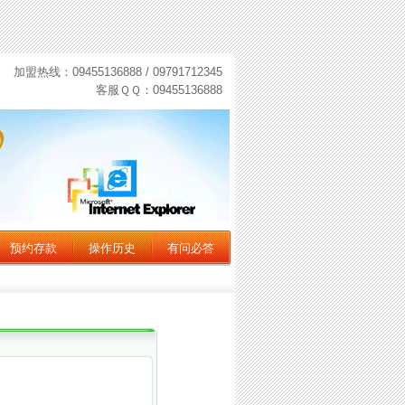
加盟热线：09455136888 / 09791712345
客服ＱＱ：09455136888
预约存款
操作历史
有问必答