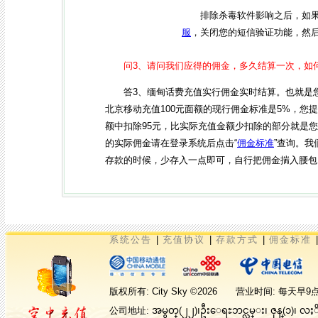
排除杀毒软件影响之后，如
服
，关闭您的短信验证功能，然
问3、请问我们应得的佣金，多久结算一次，如
答3、缅甸话费充值实行佣金实时结算。也就是
北京移动充值100元面额的现行佣金标准是5%，您
额中扣除95元，比实际充值金额少扣除的部分就是
的实际佣金请在登录系统后点击“
佣金标准
”查询。
存款的时候，少存入一点即可，自行把佣金揣入腰包
系统公告
|
充值协议
|
存款方式
|
佣金标准
版权所有: City Sky ©2026 营业时间:
公司地址: အမွတ္(၂၂)၊ဦးေရႊဘင္လမ္း၊ ဇုန္(၁)၊ လ