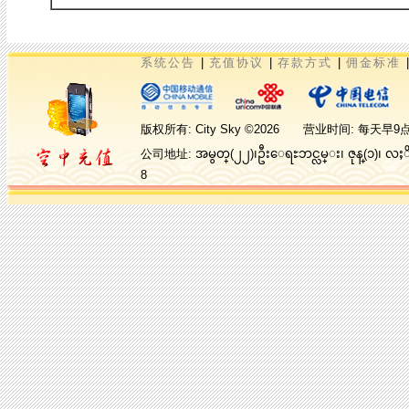
系统公告
|
充值协议
|
存款方式
|
佣金标准
版权所有: City Sky ©2026 营业时间:
公司地址: အမွတ္(၂၂)၊ဦးေရႊဘင္လမ္း၊ ဇုန္(၁)၊ လ
8