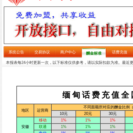
系统公告
交易协议
商户中心
话费充值
酬金标准
本报表每24小时更新一次，以下标准仅供参考，请以实际扣款为准。最近更新时间：20
缅甸话费充值全
不同面额所对应的酬金比例（“
地区
运营商
10元
20元
30元
移动
1%
1%
1%
安徽
联通
1%
1%
1%