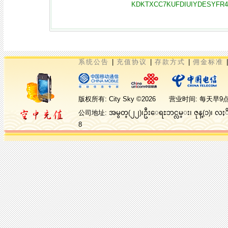
KDKTXCC7KUFDIUIYDESYFR45
系统公告
|
充值协议
|
存款方式
|
佣金标准
版权所有: City Sky ©2026 营业时间:
公司地址: အမွတ္(၂၂)၊ဦးေရႊဘင္လမ္း၊ ဇုန္(၁)၊ လ
8