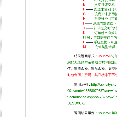
E
——
不支持该交易
F
——
渠道未签到（
G
——
该商户未启用
H
——
系统维护（可
I
——
系统内部错误（
J
——
订单提交时间
K
——
订单超出有效
时间，与您提交订单的
L
——
系统繁忙（可
M
——
充值类型错误
结果返回形式：
<sunny>
订
您的充值账户余额
|
提交时间
|
返回
值、调前余额、调后余额、提交
时包含商户密码，其它状态下不
调用示例：
http://api.city
001&mob=13558979637&srv=1&t
t.com/notice.asp&sal=0&pay=
DESDXCX7
返回结果示例：
<sunny>J000