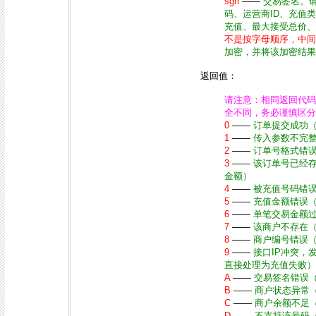
sgn
——
交易签名。
码、运营商ID、充值
充值、最大接受总价、
不是按字母顺序，中间
加密，并将该加密结果
返回值：
请注意：相同返回代码
全不同，务必谨慎区分
0
——
订单提交成功
1
——
传入参数不完
2
——
订单号格式错
3
——
该订单号已经
金额）
4
——
被充值号码错
5
——
充值金额错误
6
——
单笔交易金额
7
——
该商户不存在
8
——
商户编号错误
9
——
接口IP冲突，
直接处理为充值失败）
A
——
交易签名错误
B
——
商户状态异常
C
——
商户余额不足
D
——
不支持该号码