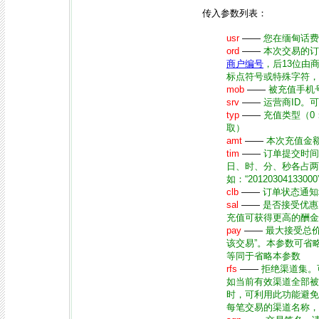
传入参数列表：
usr
——
您在缅甸话费
ord
——
本次交易的订
商户编号
，后13位由
标点符号或特殊字符，
mob
——
被充值手机
srv
——
运营商ID。
typ
——
充值类型（0
取）
amt
——
本次充值金
tim
——
订单提交时间。
日、时、分、秒各占两
如：“2012030413
clb
——
订单状态通知
sal
——
是否接受优惠充
充值可获得更高的酬金
pay
——
最大接受总
该交易”。本参数可省
等同于省略本参数
rfs
——
拒绝渠道集。
如当前有效渠道全部被
时，可利用此功能避免
每笔交易的渠道名称，